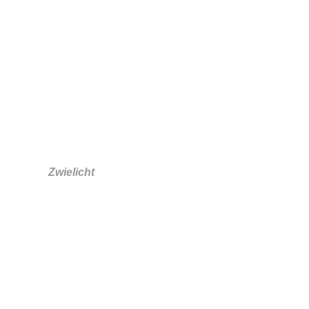
Silke Zeidler
Zwielicht