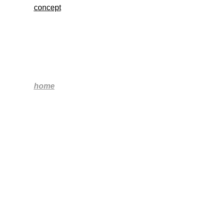
concept
-----
home